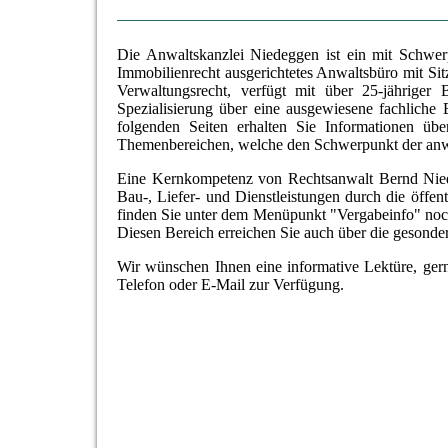
Die Anwaltskanzlei Niedeggen ist ein mit Schwerp
Immobilienrecht ausgerichtetes Anwaltsbüro mit Si
Verwaltungsrecht, verfügt mit über 25-jähriger
Spezialisierung über eine ausgewiesene fachliche
folgenden Seiten erhalten Sie Informationen ü
Themenbereichen, welche den Schwerpunkt der anwa
Eine Kernkompetenz von Rechtsanwalt Bernd Niede
Bau-, Liefer- und Dienstleistungen durch die öffen
finden Sie unter dem Menüpunkt "Vergabeinfo" noc
Diesen Bereich erreichen Sie auch über die gesond
Wir wünschen Ihnen eine informative Lektüre, ger
Telefon oder E-Mail zur Verfügung.
Hinweis zu COVID-19 / Coronavirus:
Aufgrund der aktuellen Pandemielage bitten wir von persön
Unterlagen o.ä.) Abstand zu nehmen. Hinweise zur Durchführ