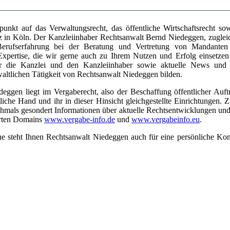
unkt auf das Verwaltungsrecht, das öffentliche Wirtschaftsrecht s
tz in Köln. Der Kanzleiinhaber Rechtsanwalt Bernd Niedeggen, zuglei
 Berufserfahrung bei der Beratung und Vertretung von Mandanten 
 Expertise, die wir gerne auch zu Ihrem Nutzen und Erfolg einsetze
ber die Kanzlei und den Kanzleiinhaber sowie aktuelle News und
ltlichen Tätigkeit von Rechtsanwalt Niedeggen bilden.
ggen liegt im Vergaberecht, also der Beschaffung öffentlicher Auf
tliche Hand und ihr in dieser Hinsicht gleichgestellte Einrichtungen.
hmals gesondert Informationen über aktuelle Rechtsentwicklungen un
erten Domains
www.vergabe-info.de
und
www.vergabeinfo.eu
.
ne steht Ihnen Rechtsanwalt Niedeggen auch für eine persönliche Ko
lichen Besuchen in der Kanzlei ohne vorherige telefonische Kontaktaufnahme (z
ung persönlicher Beratungsgespräche finden Sie