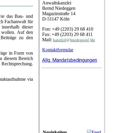
Anwaltskanzlei
Bernd Niedeggen
Magazinstraße 14
owie das Bau- und
D-51147 Köln
ch Fachanwalt für
innerhalb dieser
Fon: +49 (2203) 29 68 410
n wollen. Auf den
Fax:
+49 (2203) 29 68 411
 Beiträge zu den
Mail:
kanzlei[@]niedeggen[.]de
Kontaktformular
träge in Form von
 Zu diesem Bereich
Allg. Mandatsbedingungen
d Rechtsprechung.
ntaktaufnahme via
.B. zur Übergabe von
Neuigkeiten