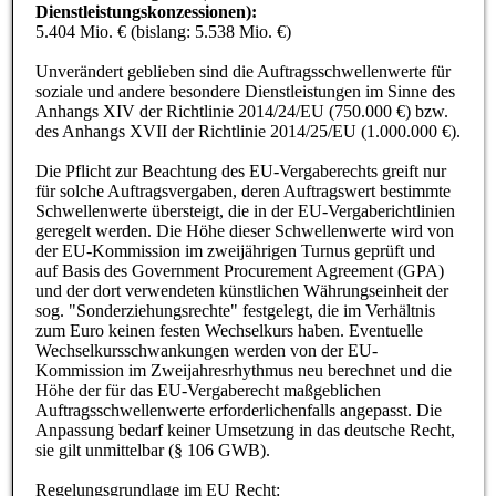
Dienstleistungskonzessionen):
5.404 Mio. € (bislang: 5.538 Mio. €)
Unverändert geblieben sind die Auftragsschwellenwerte für
soziale und andere besondere Dienstleistungen im Sinne des
Anhangs XIV der Richtlinie 2014/24/EU (750.000 €) bzw.
des Anhangs XVII der Richtlinie 2014/25/EU (1.000.000 €).
Die Pflicht zur Beachtung des EU-Vergaberechts greift nur
für solche Auftragsvergaben, deren Auftragswert bestimmte
Schwellenwerte übersteigt, die in der EU-Vergaberichtlinien
geregelt werden. Die Höhe dieser Schwellenwerte wird von
der EU-Kommission im zweijährigen Turnus geprüft und
auf Basis des Government Procurement Agreement (GPA)
und der dort verwendeten künstlichen Währungseinheit der
sog. "Sonderziehungsrechte" festgelegt, die im Verhältnis
zum Euro keinen festen Wechselkurs haben. Eventuelle
Wechselkursschwankungen werden von der EU-
Kommission im Zweijahresrhythmus neu berechnet und die
Höhe der für das EU-Vergaberecht maßgeblichen
Auftragsschwellenwerte erforderlichenfalls angepasst. Die
Anpassung bedarf keiner Umsetzung in das deutsche Recht,
sie gilt unmittelbar (§ 106 GWB).
Regelungsgrundlage im EU Recht: