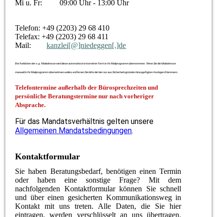
Mi u. Fr: 09:00 Uhr - 13:00 Uhr
Telefon: +49 (2203) 29 68 410
Telefax: +49 (2203) 29 68 411
Mail:
kanzlei[@]niedeggen[.]de
Bei Anklicken der o.g. Mailadresse wird diese automatisch in korrekter Form in Ihr Mailprogramm übernommen. Wenn Sie die Mailadresse
manuell in Ihr Mailprogramm übernehmen wollen, entfernen Sie bitte die hier nur aus Sicherheitsgründen hinzugefügten 4 eckigen Klammern.
Telefontermine außerhalb der Bürosprechzeiten und
persönliche Beratungstermine
nur nach vorheriger
Absprache.
Für das Mandatsverhältnis gelten unsere
Allgemeinen Mandatsbedingungen
.
Kontaktformular
Sie haben Beratungsbedarf, benötigen einen Termin
oder haben eine sonstige Frage? Mit dem
nachfolgenden Kontaktformular können Sie schnell
und über einen gesicherten Kommunikationsweg in
Kontakt mit uns treten. Alle Daten, die Sie hier
eintragen, werden verschlüsselt an uns übertragen.